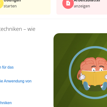
Übungen
Arbeits­blätter
starten
anzeigen
techniken – wie
n
n für das
 die Anwendung von
chniken