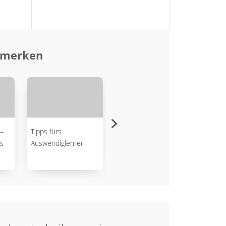
d merken
–
Tipps fürs
Texte leichter
Opera
s
Auswendiglernen
verstehen
verst