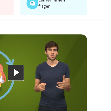
Lehrer*​innen
fragen