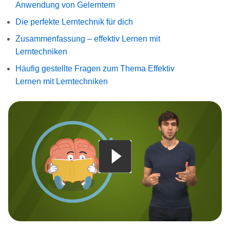
Anwendung von Gelerntem
Die perfekte Lerntechnik für dich
Zusammenfassung – effektiv Lernen mit
Lerntechniken
Häufig gestellte Fragen zum Thema Effektiv
Lernen mit Lerntechniken