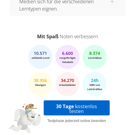
Medien sich für die verschiedenen
Lerntypen eignen.
Mit Spaß
Noten verbessern
10.571
6.600
8.374
sofaheld-Level
vorgefertigte
Lernvideos
Vokabeln
38.956
34.270
24h
Übungen
Arbeitsblätter
Hilfe von
Lehrkräften
30 Tage
kostenlos
testen
Testphase jederzeit online beenden