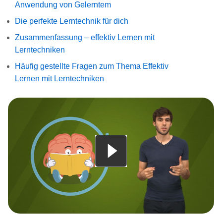
Anwendung von Gelerntem
Die perfekte Lerntechnik für dich
Zusammenfassung – effektiv Lernen mit
Lerntechniken
Häufig gestellte Fragen zum Thema Effektiv
Lernen mit Lerntechniken