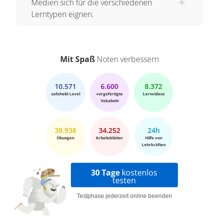
Medien sich für die verschiedenen
Lerntypen eignen.
Mit Spaß
Noten verbessern
10.571
6.600
8.372
sofaheld-Level
vorgefertigte
Lernvideos
Vokabeln
38.938
34.252
24h
Übungen
Arbeitsblätter
Hilfe von
Lehrkräften
30 Tage
kostenlos
testen
Testphase jederzeit online beenden