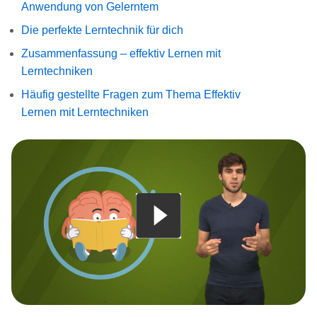
Anwendung von Gelerntem
Die perfekte Lerntechnik für dich
Zusammenfassung – effektiv Lernen mit
Lerntechniken
Häufig gestellte Fragen zum Thema Effektiv
Lernen mit Lerntechniken