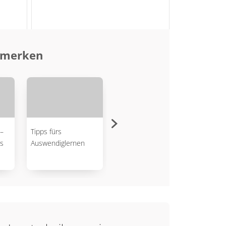
d merken
–
Tipps fürs
Texte leichter
Opera
s
Auswendiglernen
verstehen
verst