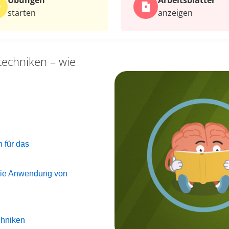
Übungen
Arbeits­blätter
starten
anzeigen
techniken – wie
n
n für das
 die Anwendung von
chniken