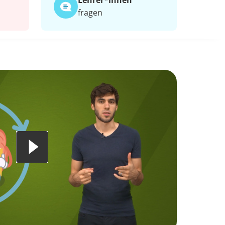
Lehrer*​innen
fragen