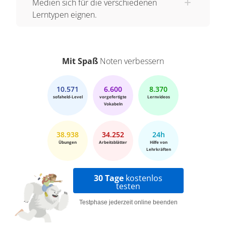
Medien sich für die verschiedenen
Lerntypen eignen.
Mit Spaß
Noten verbessern
10.571
6.600
8.370
sofaheld-Level
vorgefertigte
Lernvideos
Vokabeln
38.938
34.252
24h
Übungen
Arbeitsblätter
Hilfe von
Lehrkräften
30 Tage
kostenlos
testen
Testphase jederzeit online beenden