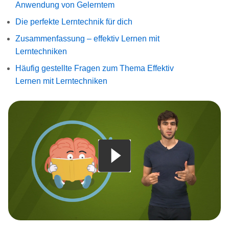
Anwendung von Gelerntem
Die perfekte Lerntechnik für dich
Zusammenfassung – effektiv Lernen mit
Lerntechniken
Häufig gestellte Fragen zum Thema Effektiv
Lernen mit Lerntechniken