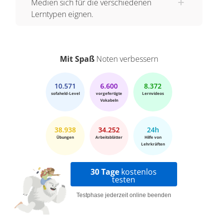
Medien sich für die verschiedenen
Lerntypen eignen.
Mit Spaß
Noten verbessern
10.571
6.600
8.372
sofaheld-Level
vorgefertigte
Lernvideos
Vokabeln
38.938
34.252
24h
Übungen
Arbeitsblätter
Hilfe von
Lehrkräften
30 Tage
kostenlos
testen
Testphase jederzeit online beenden