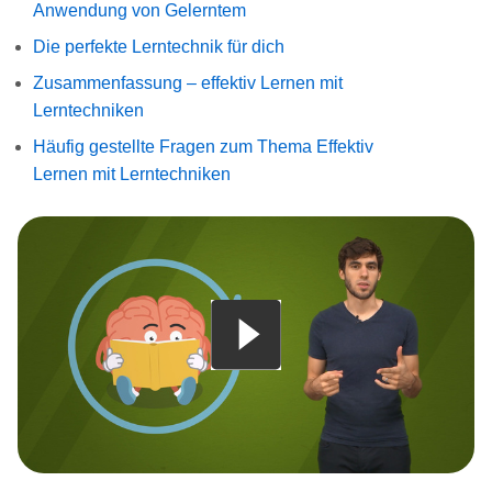
Anwendung von Gelerntem
Die perfekte Lerntechnik für dich
Zusammenfassung – effektiv Lernen mit
Lerntechniken
Häufig gestellte Fragen zum Thema Effektiv
Lernen mit Lerntechniken