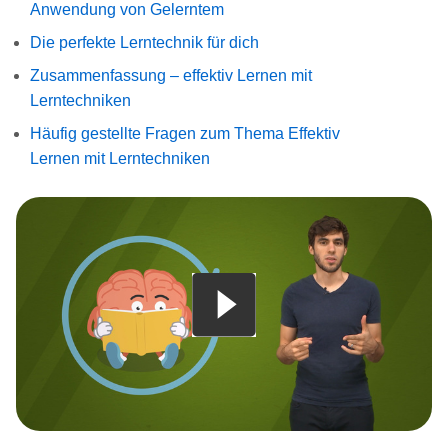
Anwendung von Gelerntem
Die perfekte Lerntechnik für dich
Zusammenfassung – effektiv Lernen mit
Lerntechniken
Häufig gestellte Fragen zum Thema Effektiv
Lernen mit Lerntechniken