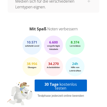
Medien sich für die verschiedenen
Lerntypen eignen.
Mit Spaß
Noten verbessern
10.571
6.600
8.374
sofaheld-Level
vorgefertigte
Lernvideos
Vokabeln
38.956
34.270
24h
Übungen
Arbeitsblätter
Hilfe von
Lehrkräften
30 Tage
kostenlos
testen
Testphase jederzeit online beenden