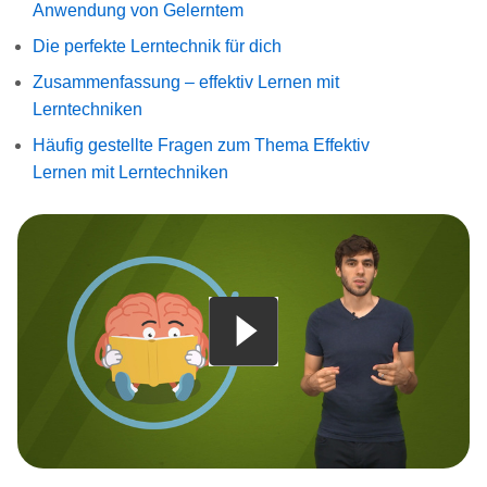
Anwendung von Gelerntem
Die perfekte Lerntechnik für dich
Zusammenfassung – effektiv Lernen mit
Lerntechniken
Häufig gestellte Fragen zum Thema Effektiv
Lernen mit Lerntechniken