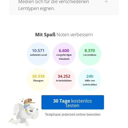
Medien sich für die verschiedenen
Lerntypen eignen.
Mit Spaß
Noten verbessern
10.571
6.600
8.370
sofaheld-Level
vorgefertigte
Lernvideos
Vokabeln
38.938
34.252
24h
Übungen
Arbeitsblätter
Hilfe von
Lehrkräften
30 Tage
kostenlos
testen
Testphase jederzeit online beenden