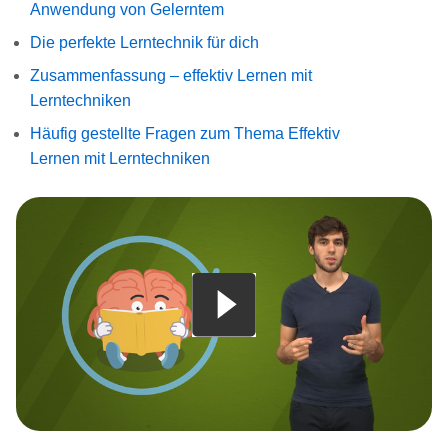
Anwendung von Gelerntem
Die perfekte Lerntechnik für dich
Zusammenfassung – effektiv Lernen mit
Lerntechniken
Häufig gestellte Fragen zum Thema Effektiv
Lernen mit Lerntechniken