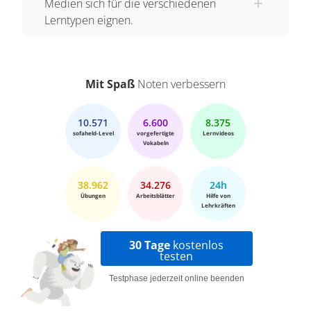
Medien sich für die verschiedenen
Lerntypen eignen.
Mit Spaß
Noten verbessern
10.571
6.600
8.375
sofaheld-Level
vorgefertigte
Lernvideos
Vokabeln
38.962
34.276
24h
Übungen
Arbeitsblätter
Hilfe von
Lehrkräften
30 Tage
kostenlos
testen
Testphase jederzeit online beenden