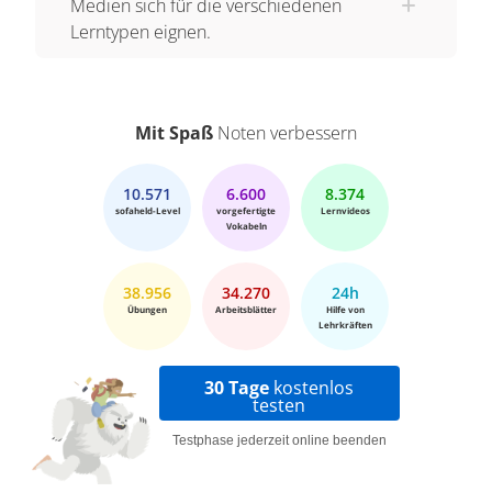
Medien sich für die verschiedenen
Lerntypen eignen.
Mit Spaß
Noten verbessern
10.571
6.600
8.374
sofaheld-Level
vorgefertigte
Lernvideos
Vokabeln
38.956
34.270
24h
Übungen
Arbeitsblätter
Hilfe von
Lehrkräften
30 Tage
kostenlos
testen
Testphase jederzeit online beenden