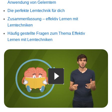
Anwendung von Gelerntem
Die perfekte Lerntechnik für dich
Zusammenfassung – effektiv Lernen mit
Lerntechniken
Häufig gestellte Fragen zum Thema Effektiv
Lernen mit Lerntechniken