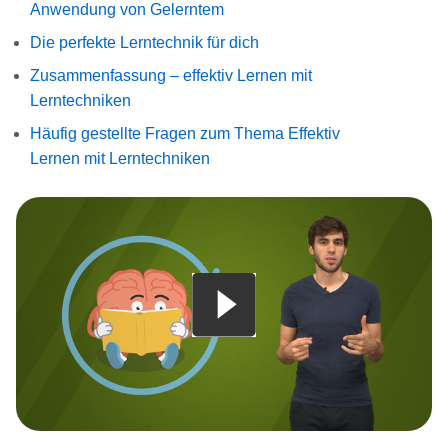
Anwendung von Gelerntem
Die perfekte Lerntechnik für dich
Zusammenfassung – effektiv Lernen mit
Lerntechniken
Häufig gestellte Fragen zum Thema Effektiv
Lernen mit Lerntechniken