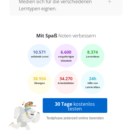
Medien sich für die verschiedenen
Lerntypen eignen.
Mit Spaß
Noten verbessern
10.571
6.600
8.374
sofaheld-Level
vorgefertigte
Lernvideos
Vokabeln
38.956
34.270
24h
Übungen
Arbeitsblätter
Hilfe von
Lehrkräften
30 Tage
kostenlos
testen
Testphase jederzeit online beenden