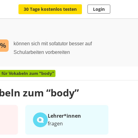
30 Tage kostenlos testen
Login
können sich mit sofatutor besser auf
2%
Schularbeiten vorbereiten
g für Vokabeln zum “body”
abeln zum “body”
Lehrer*​innen
fragen