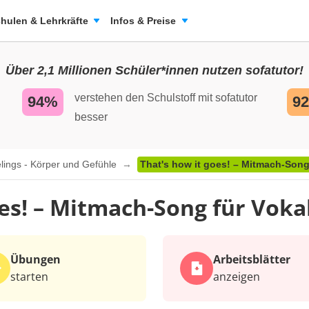
hulen & Lehrkräfte
Infos & Preise
Über 2,1 Millionen Schüler*innen nutzen sofatutor!
verstehen den Schulstoff mit sofatutor
94%
9
besser
lings - Körper und Gefühle
That's how it goes! – Mitmach-Son
oes! – Mitmach-Song für Vok
Übungen
Arbeits­blätter
starten
anzeigen