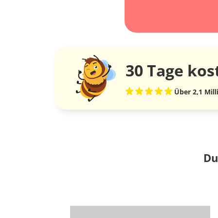
30 Tage
kos
Über 2,1 Mil
Du