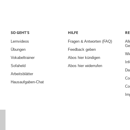
SO GEHT'S
HILFE
RE
Lernvideos
Fragen & Antworten (FAQ)
Al
Ge
Übungen
Feedback geben
Wi
Vokabeltrainer
Abos hier kündigen
Inf
Sofaheld
Abos hier widerrufen
Da
Arbeitsblätter
Co
Hausaufgaben-Chat
Co
Im