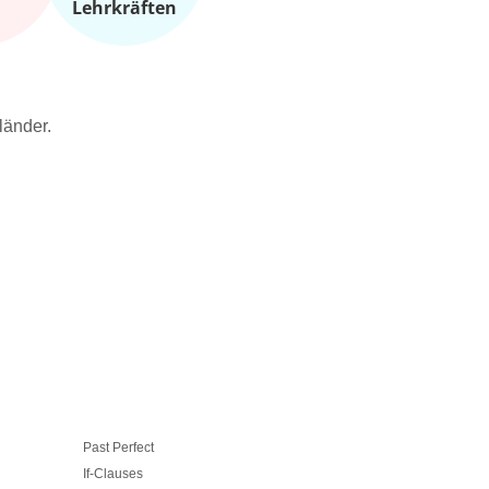
Lehrkräften
länder.
Past Perfect
If Clauses – 
If-Clauses
Past Participle