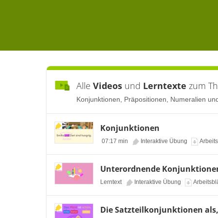
Alle
Videos
und
Lerntexte
zum T
Konjunktionen, Präpositionen, Numeralien und 
Konjunktionen
07:17 min
Interaktive Übung
Arbeits
Unterordnende Konjunktione
Lerntext
Interaktive Übung
Arbeitsbl
Die Satzteilkonjunktionen als