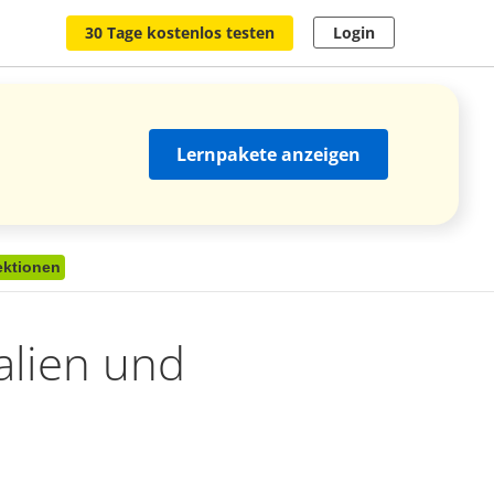
30 Tage kostenlos testen
Login
Lernpakete anzeigen
ektionen
alien und