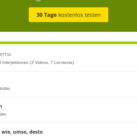
30 Tage
kostenlos testen
hema
Interjektionen (3 Videos, 7 Lerntexte)
blätter
n
ätter
, wie, umso, desto