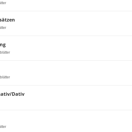
ätter
vsätzen
ätter
ung
blätter
blätter
ativ/Dativ
ätter