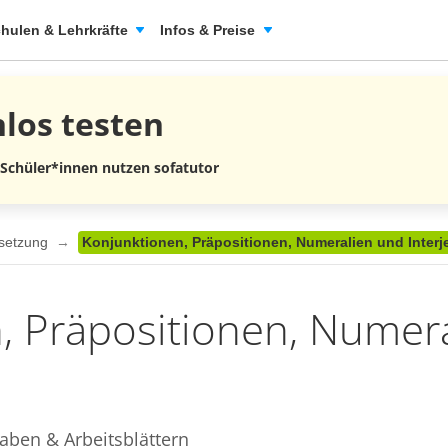
hulen & Lehrkräfte
Infos & Preise
nlos
testen
 Schüler*innen nutzen sofatutor
nsetzung
Konjunktionen, Präpositionen, Numeralien und Interj
, Präpositionen, Numer
aben & Arbeitsblättern