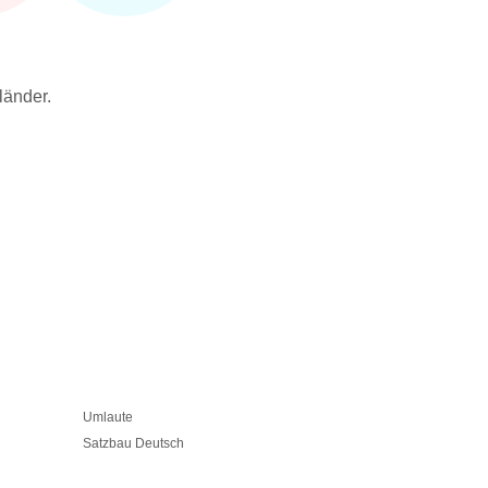
länder.
h
Umlaute
Bestimmte Und
Satzbau Deutsch
Satzzeichen 