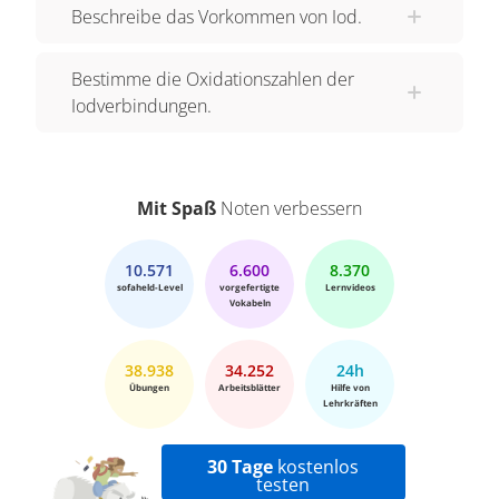
Beschreibe das Vorkommen von Iod.
Bestimme die Oxidationszahlen der
Iodverbindungen.
Mit Spaß
Noten verbessern
10.571
6.600
8.370
sofaheld-Level
vorgefertigte
Lernvideos
Vokabeln
38.938
34.252
24h
Übungen
Arbeitsblätter
Hilfe von
Lehrkräften
30 Tage
kostenlos
testen