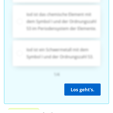
Iod ist das chemische Element mit
dem Symbol I und der Ordnungszahl
53 im Periodensystem der Elemente.
Iod ist ein Schwermetall mit dem
Symbol I und der Ordnungszahl 53.
1/4
Los geht’s.