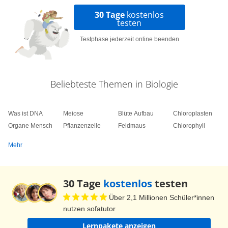
30 Tage
kostenlos
testen
Testphase jederzeit online beenden
Beliebteste Themen in Biologie
Was ist DNA
Meiose
Blüte Aufbau
Chloroplasten
Organe Mensch
Pflanzenzelle
Feldmaus
Chlorophyll
Mehr
30 Tage
kostenlos
testen
Über 2,1 Millionen Schüler*innen
nutzen sofatutor
Lernpakete anzeigen