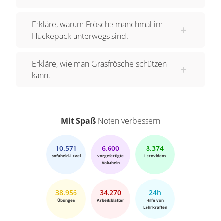
Erkläre, warum Frösche manchmal im
Huckepack unterwegs sind.
Erkläre, wie man Grasfrösche schützen
kann.
Mit Spaß
Noten verbessern
10.571
6.600
8.374
sofaheld-Level
vorgefertigte
Lernvideos
Vokabeln
38.956
34.270
24h
Übungen
Arbeitsblätter
Hilfe von
Lehrkräften