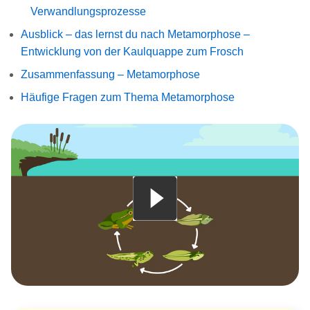
Verwandlungsprozesse
Ausblick – das lernst du nach Metamorphose –
Entwicklung von der Kaulquappe zum Frosch
Zusammenfassung – Metamorphose
Häufige Fragen zum Thema Metamorphose