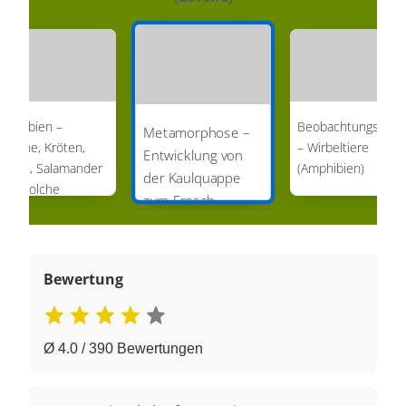
mphibien –
Beobachtungsaufg
Metamorphose –
rösche, Kröten,
– Wirbeltiere
Entwicklung von
nken, Salamander
(Amphibien)
der Kaulquappe
nd Molche
zum Frosch
Bewertung
Ø 4.0 / 390 Bewertungen