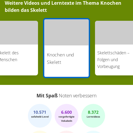
Weitere Videos und Lerntexte im Thema
Knochen
bilden das Skelett
kelett des
Skelettschäden –
Knochen und
Menschen
Folgen und
Skelett
Vorbeugung
Mit Spaß
Noten verbessern
10.571
6.600
8.372
sofaheld-Level
vorgefertigte
Lernvideos
Vokabeln