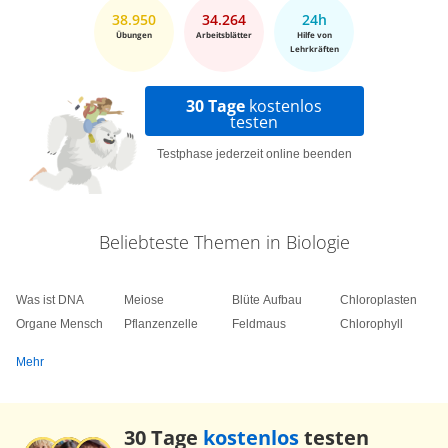
38.950
34.264
24h
Übungen
Arbeitsblätter
Hilfe von
Lehrkräften
30 Tage
kostenlos
testen
Testphase jederzeit online beenden
Beliebteste Themen in Biologie
Was ist DNA
Meiose
Blüte Aufbau
Chloroplasten
Organe Mensch
Pflanzenzelle
Feldmaus
Chlorophyll
Mehr
30 Tage
kostenlos
testen