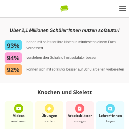
Über 2,1 Millionen Schüler*innen nutzen sofatutor!
haben mit sofatutor ihre Noten in mindestens einem Fach
93%
verbessert
94%
verstehen den Schulstoff mit sofatutor besser
92%
können sich mit sofatutor besser auf Schularbeiten vorbereiten
Knochen und Skelett
Videos
Übungen
Arbeits­blätter
Lehrer*​innen
anschauen
starten
anzeigen
fragen