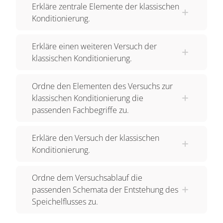
Hunde also gelernt, dass dem Schrittgeräusch in
Erkläre zentrale Elemente der klassischen
Konditionierung.
der Regel die Fütterung folgte. Und sie zeigten
schon Speichelfluss, bevor sie das Futter sehen
Erkläre einen weiteren Versuch der
konnten.
klassischen Konditionierung.
Pawlow untersuchte diese Beobachtungen
weiter, um seine Hypothese zu bestätigen. Ein
Ordne den Elementen des Versuchs zur
Hund zeigt Speichelfluss als Reaktion auf den
klassischen Konditionierung die
passenden Fachbegriffe zu.
Stimulus „Futter“. Bei einem neutralen Reiz, ein
Reiz der mit dem Speichelfluss nicht in
Erkläre den Versuch der klassischen
Zusammenhang steht, wie beim Ertönen eines
Konditionierung.
Glockentons, zeigt der Hund wie erwartet keinen
Speichelfluss.
Ordne dem Versuchsablauf die
Wenn man aber wiederholt einige Male einen
passenden Schemata der Entstehung des
Speichelflusses zu.
Glockenton erklingen lässt, während dem Hund
Futter angeboten wird, zeigt der Hund schließlich