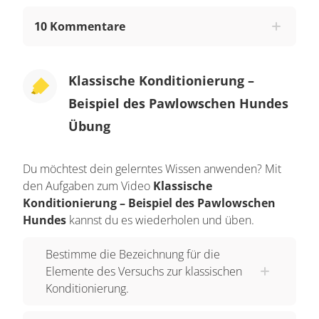
sogenannten
Pawlowschen Hund
wirst du es
verstehen!
10 Kommentare
Der russische
Forscher Pawlow
beobachtete im
Jahr 1927, dass Hunde mit Speichelfluss
Klassische Konditionierung –
reagieren, wenn sie Futter sehen. Das kann man
Beispiel des Pawlowschen Hundes
sozusagen als freudige Erwartung des Futters
Übung
ansehen, denn der Speichelfluss wird für die
Verdauung benötigt.
Du möchtest dein gelerntes Wissen anwenden? Mit
den Aufgaben zum Video
Klassische
Der Forscher stellte bei seinen Studien auch fest,
Konditionierung – Beispiel des Pawlowschen
dass die Hunde oftmals auch mit Speichelfluss
Hundes
kannst du es wiederholen und üben.
reagierten, wenn sie die Schritte des Besitzers
hörten, aber das Futter noch gar nicht sehen
Bestimme die Bezeichnung für die
konnten. Das heißt, dass die Hunde damit auf
Elemente des Versuchs zur klassischen
einen zuvor
neutralen Reiz
, das Schrittgeräusch,
Konditionierung.
mit Speichelfluss reagierten. Damit hatten die