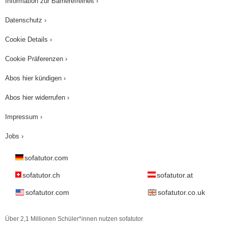
Information zur Barrierefreiheit ›
als eine Konditionierung. Tschüss und bis zum
Datenschutz ›
nächsten Mal!
Cookie Details ›
Cookie Präferenzen ›
Abos hier kündigen ›
Abos hier widerrufen ›
Impressum ›
Jobs ›
sofatutor.com
sofatutor.ch
sofatutor.at
sofatutor.com
sofatutor.co.uk
Über 2,1 Millionen Schüler*innen nutzen sofatutor