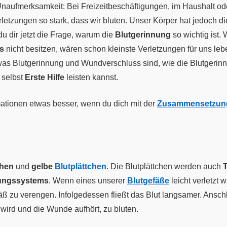
naufmerksamkeit: Bei Freizeitbeschäftigungen, im Haushalt ode
letzungen so stark, dass wir bluten. Unser Körper hat jedoch di
du dir jetzt die Frage, warum die
Blutgerinnung
so wichtig ist.
s
nicht besitzen, wären schon kleinste Verletzungen für uns leb
 was Blutgerinnung und Wundverschluss sind, wie die Blutgerinn
 selbst
Erste Hilfe
leisten kannst.
mationen etwas besser, wenn du dich mit der
Zusammensetzung
chen
und
gelbe
Blutplättchen
. Die Blutplättchen werden auch
nungssystems
. Wenn eines unserer
Blutgefäße
leicht verletzt 
fäß zu verengen. Infolgedessen fließt das Blut langsamer. Ansch
wird und die Wunde aufhört, zu bluten.