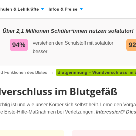
hulen & Lehrkräfte
Infos & Preise
Über 2,1 Millionen Schüler*innen nutzen sofatutor!
verstehen den Schulstoff mit sofatutor
94%
9
besser
nd Funktionen des Blutes
Blutgerinnung – Wundverschluss im 
verschluss im Blutgefäß
chtig ist und wie unser Körper sich selbst heilt. Lerne den Vor
ke Erste-Hilfe-Maßnahmen bei Verletzungen.
Interessiert? Die