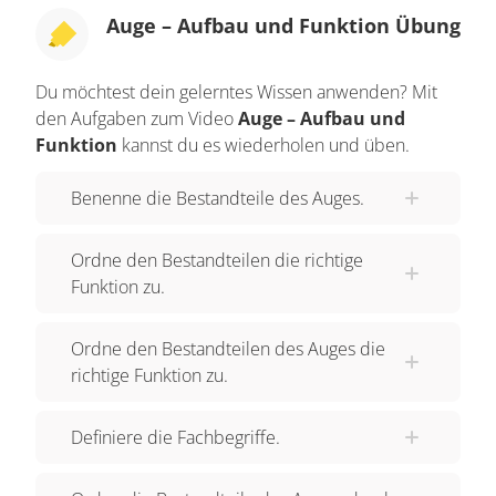
Augenlider sind mit Wimpern bewachsen. Beide
Auge – Aufbau und Funktion Übung
zusammen verhindern, dass Staubkörner oder
andere Fremdkörper ins Auge gelangen, denn die
Du möchtest dein gelerntes Wissen anwenden? Mit
Lider schließen sich reflexartig, wenn sich etwas
den Aufgaben zum Video
Auge – Aufbau und
dem Auge nähert. Gelangt doch ein Fremdkörper,
Funktion
kannst du es wiederholen und üben.
zum Beispiel ein Sandkorn, ins Auge, beginnt es
Benenne die Bestandteile des Auges.
zu tränen. „Durch die Tränenflüssigkeit werden
kleinere Fremdkörper ausgewaschen.“ Sie
Ordne den Bestandteilen die richtige
verhindert, dass Krankheitserreger ins Auge
Funktion zu.
gelangen. Zudem befeuchtet sie unser Auge. Die
Tränenflüssigkeit wird in der Tränendrüse
Ordne den Bestandteilen des Auges die
hergestellt. Überschüssige Tränenflüssigkeit
richtige Funktion zu.
sammelt sich im inneren Lidwinkel und wird über
Tränenpünktchen, Tränenkanälchen, Tränensack
Definiere die Fachbegriffe.
zum Tränennasengang weitergeleitet. Daher läuft
auch häufig die Nase, wenn wir weinen. Die