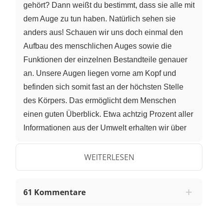
gehört? Dann weißt du bestimmt, dass sie alle mit
dem Auge zu tun haben. Natürlich sehen sie
anders aus! Schauen wir uns doch einmal den
Aufbau des menschlichen Auges sowie die
Funktionen der einzelnen Bestandteile genauer
an. Unsere Augen liegen vorne am Kopf und
befinden sich somit fast an der höchsten Stelle
des Körpers. Das ermöglicht dem Menschen
einen guten Überblick. Etwa achtzig Prozent aller
Informationen aus der Umwelt erhalten wir über
den Sehsinn. Zudem sind die Augen in
knöchernen Augenhöhlen im Schädel gut vor
WEITERLESEN
Verletzungen geschützt. Bestimmt kennst du noch
weitere Schutzeinrichtungen des Auges. Die
61 Kommentare
Augenbrauen verhindern, dass Flüssigkeiten wie
Schweiß von oben ins Auge laufen. Die