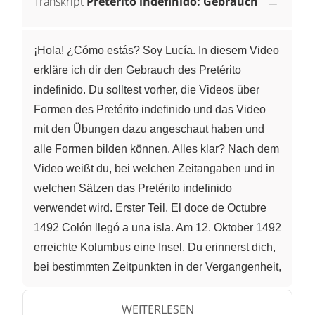
Transkript
Pretérito indefinido: Gebrauch
¡Hola! ¿Cómo estás? Soy Lucía. In diesem Video
erkläre ich dir den Gebrauch des Pretérito
indefinido. Du solltest vorher, die Videos über
Formen des Pretérito indefinido und das Video
mit den Übungen dazu angeschaut haben und
alle Formen bilden können. Alles klar? Nach dem
Video weißt du, bei welchen Zeitangaben und in
welchen Sätzen das Pretérito indefinido
verwendet wird. Erster Teil. El doce de Octubre
1492 Colón llegó a una isla. Am 12. Oktober 1492
erreichte Kolumbus eine Insel. Du erinnerst dich,
bei bestimmten Zeitpunkten in der Vergangenheit,
zum Beispiel Datum, wird das Pretérito indefinido
verwendet. Ebenso ist es bei abgeschlossenen
WEITERLESEN