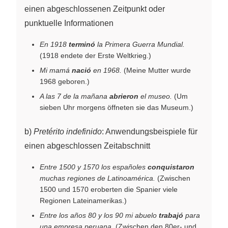
einen abgeschlossenen Zeitpunkt oder
punktuelle Informationen
En 1918
terminó
la Primera Guerra Mundial.
(1918 endete der Erste Weltkrieg.)
Mi mamá
nació
en 1968.
(Meine Mutter wurde
1968 geboren.)
A las 7 de la mañana
abrieron
el museo.
(Um
sieben Uhr morgens öffneten sie das Museum.)
b)
Pretérito indefinido
: Anwendungsbeispiele für
einen abgeschlossen Zeitabschnitt
Entre 1500 y 1570 los españoles
conquistaron
muchas regiones de Latinoamérica.
(Zwischen
1500 und 1570 eroberten die Spanier viele
Regionen Lateinamerikas.)
Entre los años 80 y los 90 mi abuelo
trabajó
para
una empresa peruana.
(Zwischen den 80er- und