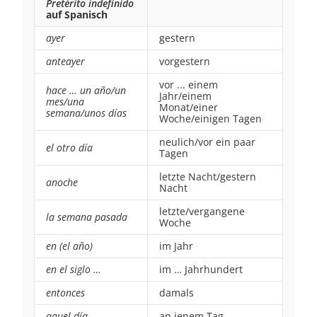
Pretérito indefinido
auf Spanisch
ayer
gestern
anteayer
vorgestern
vor ... einem
hace … un año/un
Jahr/einem
mes/una
Monat/einer
semana/unos días
Woche/einigen Tagen
neulich/vor ein paar
el otro día
Tagen
letzte Nacht/gestern
anoche
Nacht
letzte/vergangene
la semana pasada
Woche
en (el año)
im Jahr
en el siglo …
im … Jahrhundert
entonces
damals
aquel día
an jenem Tag