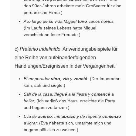
den 90er-Jahren arbeitete mein Großvater für eine
peruanische Firma.)
A lo largo de su vida Miguel
tuvo
varios novios.
(Im Laufe seines Lebens hatte Miguel
verschiedene feste Freunde.)
c)
Pretérito indefinido
: Anwendungsbeispiele für
eine Reihe von aufeinanderfolgenden
Handlungen/Ereignissen in der Vergangenheit
El emperador
vino
,
vio
y
venció
.
(Der Imperador
kam, sah und siegte.)
Salí de la casa,
llegué
a la fiesta y
comencé
a
bailar.
(Ich verließ das Haus, erreichte die Party
und begann zu tanzen.)
Eva se
acercó
, me
abrazó
y de repente
comenzó
a llorar.
(Eva näherte sich, umarmte mich und
begann plötzlich zu weinen.)