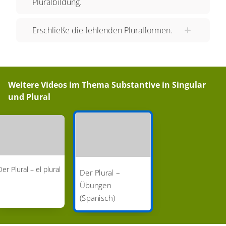
Pluralbildung.
Erschließe die fehlenden Pluralformen.
Weitere Videos im Thema
Substantive in Singular
und Plural
Der Plural – el plural
Der Plural –
Übungen
(Spanisch)