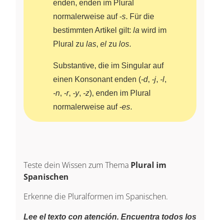
enden, enden im Plural
normalerweise auf
-s
. Für die
bestimmten Artikel gilt:
la
wird im
Plural zu
las
,
el
zu
los
.
Substantive, die im Singular auf
einen Konsonant enden (
-d
,
-j
,
-l
,
-n
,
-r
,
-y
,
-z
), enden im Plural
normalerweise auf
-es
.
Teste dein Wissen zum Thema
Plural im
Spanischen
Erkenne die Pluralformen im Spanischen.
Lee el texto con atención. Encuentra todos los