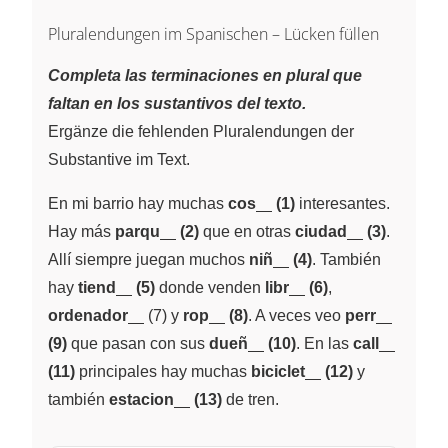
Pluralendungen im Spanischen – Lücken füllen
Completa las terminaciones en plural que
faltan en los sustantivos del texto.
Ergänze die fehlenden Pluralendungen der
Substantive im Text.
\underline{~\;~}
En mi barrio hay muchas
cos
(1)
interesantes.
\underline{~\;~}
\underline{
Hay más
parqu
(2)
que en otras
ciudad
(3)
.
\underline{~\;~}
Allí siempre juegan muchos
niñ
(4)
. También
\underline{~\;~}
\underline{~\;~}
hay
tiend
(5)
donde venden
libr
(6)
,
\underline{~\;~}
\underline{~\;~}
\underli
ordenador
(7) y
rop
(8)
. A veces veo
perr
\underline{~\;~}
\underl
(9)
que pasan con sus
dueñ
(10)
. En las
call
\underline{~\;~}
(11)
principales hay muchas
biciclet
(12)
y
\underline{~\;~}
también
estacion
(13)
de tren.