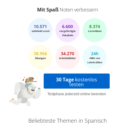
Mit Spaß
Noten verbessern
10.571
6.600
8.374
sofaheld-Level
vorgefertigte
Lernvideos
Vokabeln
38.956
34.270
24h
Übungen
Arbeitsblätter
Hilfe von
Lehrkräften
30 Tage
kostenlos
testen
Testphase jederzeit online beenden
Beliebteste Themen in Spanisch