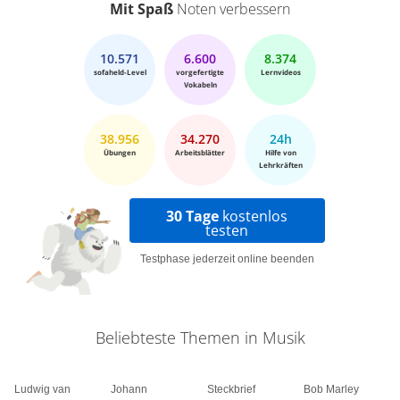
Mit Spaß
Noten verbessern
10.571
6.600
8.374
sofaheld-Level
vorgefertigte
Lernvideos
Vokabeln
38.956
34.270
24h
Übungen
Arbeitsblätter
Hilfe von
Lehrkräften
30 Tage
kostenlos
testen
Testphase jederzeit online beenden
Beliebteste Themen in Musik
Ludwig van
Johann
Steckbrief
Bob Marley