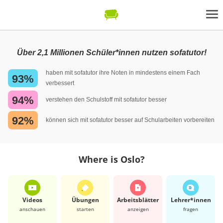
Über 2,1 Millionen Schüler*innen nutzen sofatutor!
haben mit sofatutor ihre Noten in mindestens einem Fach
93%
verbessert
94%
verstehen den Schulstoff mit sofatutor besser
92%
können sich mit sofatutor besser auf Schularbeiten vorbereiten
Where is Oslo?
Videos
Übungen
Arbeits­blätter
Lehrer*​innen
anschauen
starten
anzeigen
fragen