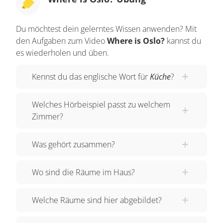
for clues as well! Oh! That's Oslo's toy, so he
WAS in here! But if he's nowhere downstairs -
Du möchtest dein gelerntes Wissen anwenden? Mit
where to did he disappear?
den Aufgaben zum Video
Where is Oslo?
kannst du
es wiederholen und üben.
Oslo! Oslo! Where are you? I’m missing my dog.
Can you find a clue? Upstairs to the right in the
Kennst du das englische Wort für
Küche
?
bedroom maybe? He's not in the bed in the
wardrobe or in the crib of the baby.
Welches Hörbeispiel passt zu welchem
Zimmer?
Where is my little dog? Where can he be? There
are only two more rooms to check. Let's have a
Was gehört zusammen?
look, shall we?
Upstairs to the left is where the children play. The
Wo sind die Räume im Haus?
children's room is full of toys and here's where
Oslo used to lay!
Welche Räume sind hier abgebildet?
Was he here, can you tell? Look around! Check