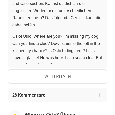
und Oslo suchen. Kannst du dich an die
englischen Wörter für die unterschiedlichen
Räume erinnern? Das folgende Gedicht kann dir
dabei helfen.
Oslo! Oslo! Where are you? I’m missing my dog.
Can you find a clue? Downstairs to the left in the
kitchen by chance? Is Oslo hiding here? Let’s
have a glance! He was here, I can see a clue! But
where does it lead to?
WEITERLESEN
Next to the kitchen in the hall he could hide. Can
you see Oslo here? Oh, look! The living room’s
door is open wide! The living room is downstairs
28 Kommentare
to the right. It’s full of books - but no Oslo in sight!
Was he here, can you tell? Look around! Check
Where is Oslo? Übung