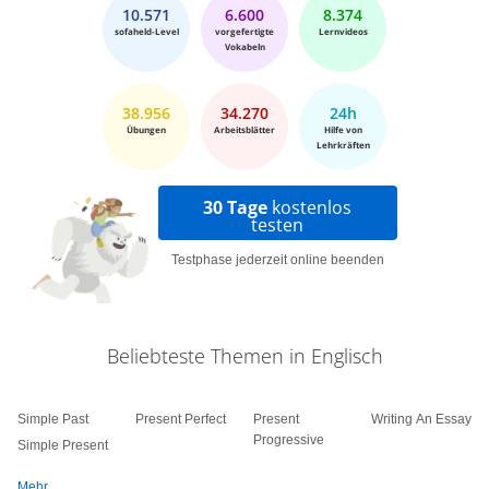
10.571
6.600
8.374
sofaheld-Level
vorgefertigte
Lernvideos
Vokabeln
38.956
34.270
24h
Übungen
Arbeitsblätter
Hilfe von
Lehrkräften
30 Tage
kostenlos
testen
Testphase jederzeit online beenden
Beliebteste Themen in Englisch
Simple Past
Present Perfect
Present
Writing An Essay
Progressive
Simple Present
Mehr