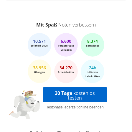
Mit Spaß
Noten verbessern
10.571
6.600
8.374
sofaheld-Level
vorgefertigte
Lernvideos
Vokabeln
38.956
34.270
24h
Übungen
Arbeitsblätter
Hilfe von
Lehrkräften
30 Tage
kostenlos
testen
Testphase jederzeit online beenden