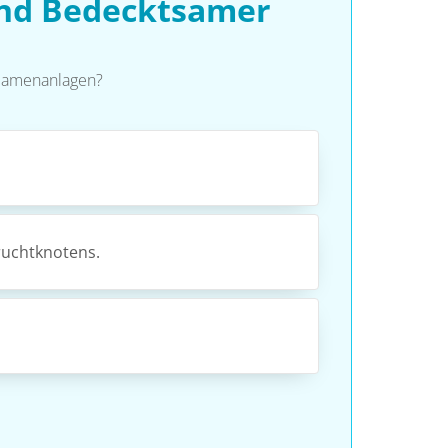
und Bedecktsamer
 Samenanlagen?
ruchtknotens.