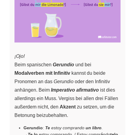
¡Ojo!
Beim spanischen
Gerundio
und bei
Modalverben mit Infinitiv
kannst du beide
Pronomen an das
Gerundio
oder den Infinitiv
anhängen. Beim
Imperativo afirmativo
ist dies
allerdings ein Muss. Vergiss bei allen drei Fällen
außerdem nicht, den
Akzent
zu setzen, um die
Betonung beizubehalten.
Gerundio
:
Te
estoy comprando
un libro
.
→
Te lo
estoy comprando. / Estoy compr
á
ndo
telo
.