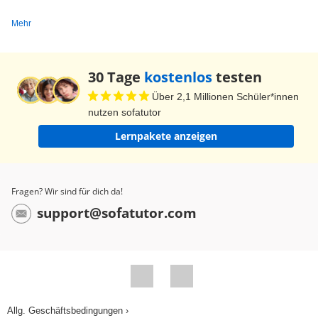
„Du erklärst es uns.“ „Os regalo las flores.“, „Ich
Mehr
schenke euch die Blumen.“, „Os las regalo.“, „Ich
schenke sie euch.“ Achtung, in der dritten Person:
„Le doy el libro a mi amiga.“, „Ich gebe meiner
30 Tage
kostenlos
testen
Freundin das Buch.“ „El libro“ wird ersetzt durch
Über 2,1 Millionen Schüler*innen
„lo“. Das würde dann eigentlich heißen: „Le lo
nutzen sofatutor
doy.“, was aber nicht gut klingt. Das „le“ wird
Lernpakete anzeigen
ersetzt durch „se“. „Se lo doy.“, „Ich gebe es ihr.“
Achtung, aus „le“ wird also „se“ vor „lo“, „la“, „los“
und „las“. Genauso ist es in der dritten Person
Fragen? Wir sind für dich da!
Plural: „Les doy los libros a mis amigos.“ „Los
support@sofatutor.com
libros“ wird ersetzt durch „los“. Eigentlich würde
es heißen: „Les los doy.“, was nicht gut klingt.
„Les“ kommt weg und wird ersetzt durch „se“. „Se
los doy.“, „Ich gebe sie ihnen.“ Also: aus „les“ wird
„se“ vor „lo“, „la“, „los“ und „las“. Jetzt noch einmal
Allg. Geschäftsbedingungen ›