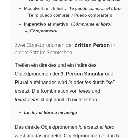
Modalverb mit Infinitiv:
Te
puedo comprar
el libro
.
→
Te lo
puedo comprar.
/
Puedo compr
á
r
telo
.
Imperativo afirmativo
:
¡C
ó
mpra
me
el libro
!
→
¡C
ó
mpra
melo
!
Zwei Objektpronomen der
dritten Person
in
einem Satz im Spanischen
Treffen ein direktes und ein indirektes
Objektpronomen der
3. Person Singular
oder
Plural
aufeinander, wird
le
oder
les
durch
”se”
ersetzt. Die Kombination von
le
/
les
und
lo/la/los/las
klingt nämlich nicht schön.
Le
doy
el libro
a mi amiga
.
Das direkte Objektpronomen
lo
ersetzt
el libro
,
weshalb das indirekte Objektpronomen
le
durch