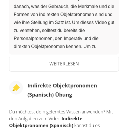
danach, was der Gebrauch, die Merkmale und die
Formen von indirekten Objektpronomen sind und
wie ihre Stellung im Satz ist. Um dieses Video gut
zu verstehen, solltest du bereits die
Personalpronomen, den Imperativ und die
direkten Objektpronomen kennen. Um zu
verstehen, was indirekte Objektpronomen sind, ist
es erst einmal wichtig, direkte und indirekte
WEITERLESEN
Objekte in Sätzen zu erkennen. Fangen wir mit
einem Beispiel an. Roberto ha robado mucho
Indirekte Objektpronomen
dinero al Rey. Roberto hat dem König viel Geld
(Spanisch) Übung
gestohlen. Was hat Roberto gemacht? Roberto
ha robado. Er hat gestohlen. Was hat er
gestohlen? Mucho dinero. Viel Geld. Wem hat er
Du möchtest dein gelerntes Wissen anwenden? Mit
den Aufgaben zum Video
Indirekte
es gestohlen? Al Rey. Dem König. In diesem Satz
Objektpronomen (Spanisch)
kannst du es
ist mucho dinero das direkte Objekt. Es entspricht