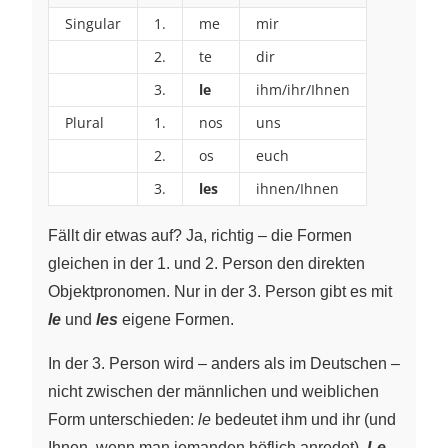
Singular
1.
me
mir
2.
te
dir
3.
le
ihm/ihr/Ihnen
Plural
1.
nos
uns
2.
os
euch
3.
les
ihnen/Ihnen
Fällt dir etwas auf? Ja, richtig – die Formen
gleichen in der 1. und 2. Person den direkten
Objektpronomen. Nur in der 3. Person gibt es mit
le
und
les
eigene Formen.
In der 3. Person wird – anders als im Deutschen –
nicht zwischen der männlichen und weiblichen
Form unterschieden:
le
bedeutet ihm und ihr (und
Ihnen, wenn man jemanden höflich anredet).
Le