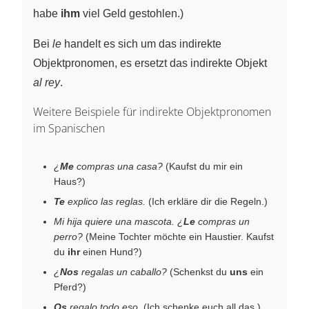
habe
ihm
viel Geld gestohlen.)
Bei
le
handelt es sich um das indirekte
Objektpronomen, es ersetzt das indirekte Objekt
al rey
.
Weitere Beispiele für indirekte Objektpronomen
im Spanischen
¿
Me
compras una casa?
(Kaufst du mir ein
Haus?)
Te
explico las reglas.
(Ich erkläre dir die Regeln.)
Mi hija quiere una mascota. ¿
Le
compras un
perro?
(Meine Tochter möchte ein Haustier. Kaufst
du
ihr
einen Hund?)
¿
Nos
regalas un caballo?
(Schenkst du
uns
ein
Pferd?)
Os
regalo todo eso.
(Ich schenke euch all das.)