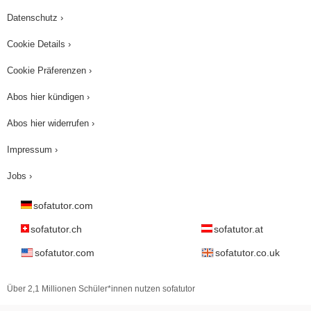
hoffe, dass du heute viel über die indirekten
Datenschutz ›
Objektpronomen gelernt hast und sie nun selbst
Cookie Details ›
problemlos verwenden kannst. ¡Hasta la próxima!
Cookie Präferenzen ›
Abos hier kündigen ›
Abos hier widerrufen ›
Impressum ›
Jobs ›
sofatutor.com
sofatutor.ch
sofatutor.at
sofatutor.com
sofatutor.co.uk
Über 2,1 Millionen Schüler*innen nutzen sofatutor