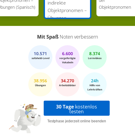
bjektpronomen –
der
indirekte
bungen (Spanisch)
Objektpronomen
Objektpronomen –
Übungen
(Spanisch)
Mit Spaß
Noten verbessern
10.571
6.600
8.374
sofaheld-Level
vorgefertigte
Lernvideos
Vokabeln
38.956
34.270
24h
Übungen
Arbeitsblätter
Hilfe von
Lehrkräften
30 Tage
kostenlos
testen
Testphase jederzeit online beenden