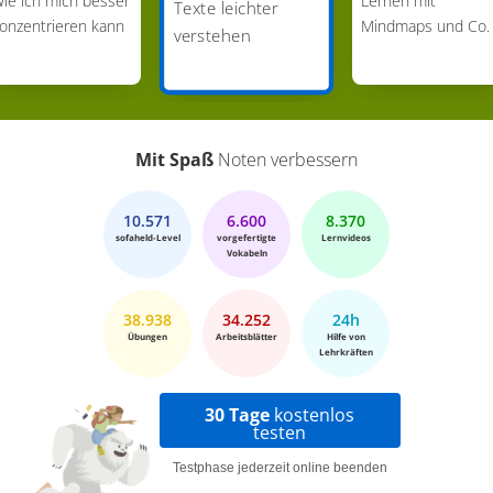
ie ich mich besser
Lernen mit
Texte leichter
onzentrieren kann
Mindmaps und Co.
verstehen
Mit Spaß
Noten verbessern
10.571
6.600
8.370
sofaheld-Level
vorgefertigte
Lernvideos
Vokabeln
38.938
34.252
24h
Übungen
Arbeitsblätter
Hilfe von
Lehrkräften
30 Tage
kostenlos
testen
Testphase jederzeit online beenden