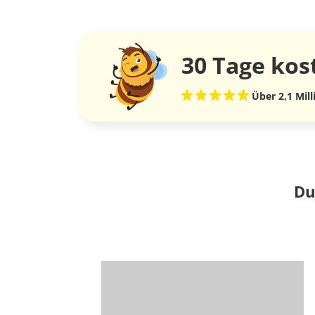
30 Tage
kos
Über 2,1 Mil
Du