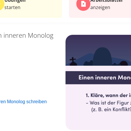
Übungen
Arbeits­blätter
starten
anzeigen
n inneren Monolog
ren Monolog schreiben