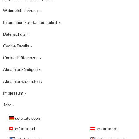
seine Kritik an der bürgerlich-kapitalistischen
Widerrufsbelehrung ›
Gesellschaft, in der sich alles um Geld drehe und
die Menschen deformiere.
Information zur Barrierefreiheit ›
Datenschutz ›
Cookie Details ›
Cookie Präferenzen ›
Abos hier kündigen ›
Abos hier widerrufen ›
Impressum ›
Jobs ›
sofatutor.com
sofatutor.ch
sofatutor.at