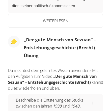
dient seiner politisch-ökonomischen
Wirkungsabsicht. Die wichtigste Quelle ist die
Geschichte von Philemon und Baucis aus Ovids
WEITERLESEN
antiken "Metamorphosen".
Philemon und Baucis sind die Einzigen, die die
„Der gute Mensch von Sezuan“ –
Wanderer Hermes und Zeus bei sich aufnehmen.
Entstehungsgeschichte (Brecht)
Sie erhalten dafür einen Lohn: Bei einer Sintflut
Übung
bleibt ihre Hütte verschont und wird in einen
Tempel verwandelt.
Du möchtest dein gelerntes Wissen anwenden? Mit
den Aufgaben zum Video
„Der gute Mensch von
Durch die Verwendung dieser Quelle ergibt sich
Sezuan“ – Entstehungsgeschichte (Brecht)
kannst
eine Verwandtschaft des Textes mit Goethes
du es wiederholen und üben.
"Faust. Zweiter Teil". Auch Goethe bezieht sich
auf die Geschichte um Philemon und Baucis.
Beschreibe die Entstehung des Stücks
zwischen den Jahren
1939
und
1943
.
Ferner finden sich Ideen aus der chinesischen