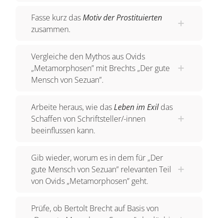
Philosophie in diesem Werk Brechts.
Fasse kurz das
Motiv der Prostituierten
"Fanny Kress" oder "Der Huren einziger Freund"
zusammen.
In den Jahren 1927 und 1928 plant Brecht den
Vergleiche den Mythos aus Ovids
Entwurf zu "Fanny Kress" oder "Der Huren
„Metamorphosen” mit Brechts „Der gute
einziger Freund". Dieser Plan enthält bereits das
Mensch von Sezuan”.
Motiv der Verkleidung der Prostituierten in einen
Tabakhändler, um anderen Prostituierten zu
Arbeite heraus, wie das
Leben im Exil
das
helfen.
Schaffen von Schriftsteller/-innen
beeinflussen kann.
Die Prostituierte ist für Brecht der Inbegriff der
kapitalistischen Entfremdung, denn sie verkauft
Gib wieder, worum es in dem für „Der
nicht nur ihre Arbeit, sondern auch ihren Körper
gute Mensch von Sezuan” relevanten Teil
und ihre Liebesfähigkeit. Die Liebesfähigkeit
von Ovids „Metamorphosen” geht.
sollte eigentlich der Selbstverwirklichung und
dem persönlichen Glück dienen, im Kapitalismus
Prüfe, ob Bertolt Brecht auf Basis von