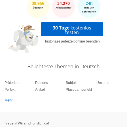
38.956
34.270
24h
Übungen
Arbeitsblätter
Hilfe von
Lehrkräften
30 Tage
kostenlos
testen
Testphase jederzeit online beenden
Beliebteste Themen in Deutsch
Präteritum
Präsens
Subjekt
Umlaute
Perfekt
Artikel
Plusquamperfekt
Mehr
Fragen? Wir sind für dich da!