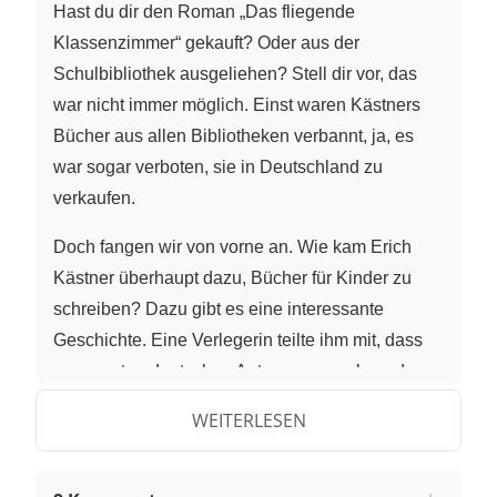
Hast du dir den Roman „Das fliegende
Klassenzimmer“ gekauft? Oder aus der
Schulbibliothek ausgeliehen? Stell dir vor, das
war nicht immer möglich. Einst waren Kästners
Bücher aus allen Bibliotheken verbannt, ja, es
war sogar verboten, sie in Deutschland zu
verkaufen.
Doch fangen wir von vorne an. Wie kam Erich
Kästner überhaupt dazu, Bücher für Kinder zu
schreiben? Dazu gibt es eine interessante
Geschichte. Eine Verlegerin teilte ihm mit, dass
es an guten deutschen Autoren mangele und
schlug ihm vor, ein Kinderbuch zu schreiben.
WEITERLESEN
Kästner, der bis dahin nur Gedichte für
Erwachsene und Zeitungsartikel geschrieben
hatte, zweifelte zunächst. Sechs Wochen später