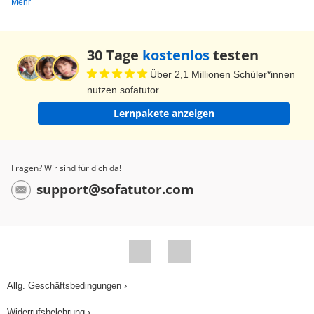
Schluss ab. Einiges aus seiner eigenen Schulzeit
Mehr
ist in “Das fliegende Klassenzimmer”
eingeflossen. Den Schreibprozess beschreibt
30 Tage
kostenlos
testen
Kästner in seinem Vorwort sehr idyllisch: Da gibt
Über 2,1 Millionen Schüler*innen
es ein Kalb namens Eduard, einen Schmetterling
nutzen sofatutor
und viel Natur. In Wirklichkeit aber wehte 1933
Lernpakete anzeigen
ein sehr viel rauerer Wind in Deutschland. Es war
das Jahr, in dem die Nationalsozialisten unter
Adolf Hitler die Macht ergriffen. Für Schriftsteller,
Fragen? Wir sind für dich da!
die nicht in die Wertvorstellungen der
support@sofatutor.com
Nazionalsozialisten passten, war es ein
besonders schlimmes Jahr. Ende März wurden
Erich Kästner und viele andere aus dem
Schriftstellerverband ausgeschlossen. Dann
erschienen sogenannte Schwarze Listen: Auf
Allg. Geschäftsbedingungen ›
ihnen standen jene Bücher, die aus den
Widerrufsbelehrung ›