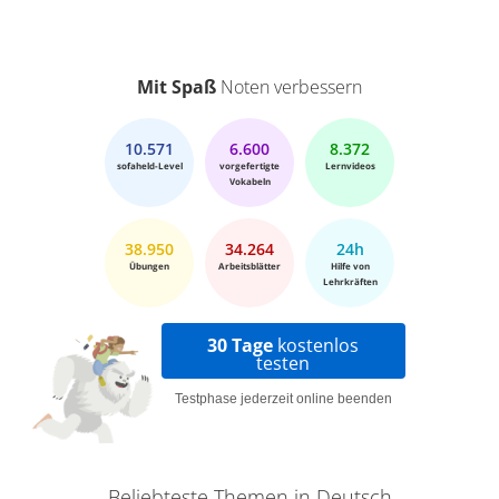
Mit Spaß
Noten verbessern
10.571
6.600
8.372
sofaheld-Level
vorgefertigte
Lernvideos
Vokabeln
38.950
34.264
24h
Übungen
Arbeitsblätter
Hilfe von
Lehrkräften
30 Tage
kostenlos
testen
Testphase jederzeit online beenden
Beliebteste Themen in Deutsch