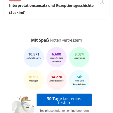
Interpretationsansatz und Rezeptionsgeschichte
(Süskind)
Mit Spaß
Noten verbessern
10.571
6.600
8.374
sofaheld-Level
vorgefertigte
Lernvideos
Vokabeln
38.956
34.270
24h
Übungen
Arbeitsblätter
Hilfe von
Lehrkräften
30 Tage
kostenlos
testen
Testphase jederzeit online beenden