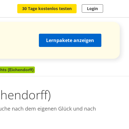
30 Tage kostenlos testen
Login
Lernpakete anzeigen
ts (Eichendorff)
hendorff)
 Suche nach dem eigenen Glück und nach