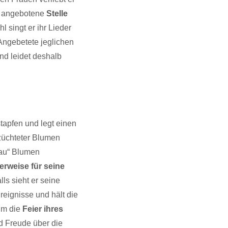
hm angebotene
Stelle
l singt er ihr Lieder
Angebetete jeglichen
nd leidet deshalb
tapfen und legt einen
züchteter Blumen
rau“ Blumen
herweise für seine
ls sieht er seine
reignisse und hält die
 um die
Feier ihres
d Freude über die