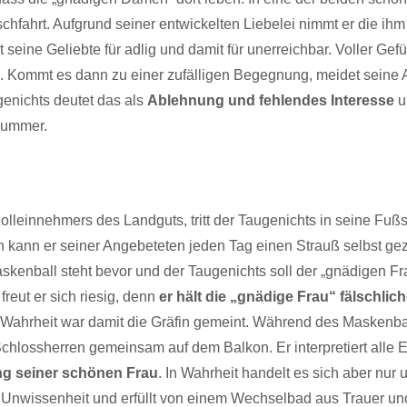
chfahrt. Aufgrund seiner entwickelten Liebelei nimmt er die i
t seine Geliebte für adlig und damit für unerreichbar. Voller Gefüh
n. Kommt es dann zu einer zufälligen Begegnung, meidet seine 
genichts deutet das als
Ablehnung und fehlendes Interesse
u
kummer.
leinnehmers des Landguts, tritt der Taugenichts in seine Fußs
 kann er seiner Angebeteten jeden Tag einen Strauß selbst ge
skenball steht bevor und der Taugenichts soll der „gnädigen F
 freut er sich riesig, denn
er hält die „gnädige Frau“ fälschlic
 Wahrheit war damit die Gräfin gemeint. Während des Maskenbal
hlossherren gemeinsam auf dem Balkon. Er interpretiert alle E
ng seiner schönen Frau
. In Wahrheit handelt es sich aber nur
r Unwissenheit und erfüllt von einem Wechselbad aus Trauer un