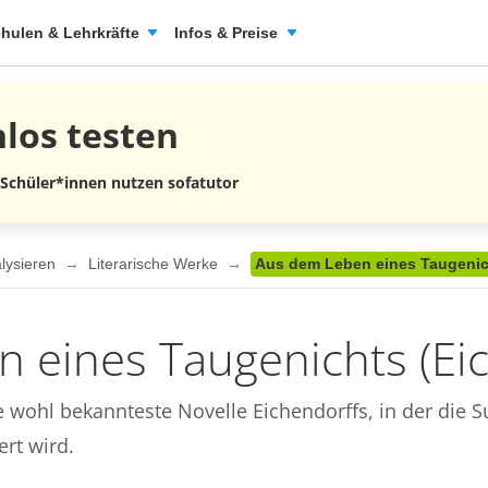
hulen & Lehrkräfte
Infos & Preise
nlos
testen
 Schüler*innen nutzen sofatutor
alysieren
Literarische Werke
Aus dem Leben eines Taugenich
 eines Taugenichts (Eic
e wohl bekannteste Novelle Eichendorffs, in der die
rt wird.