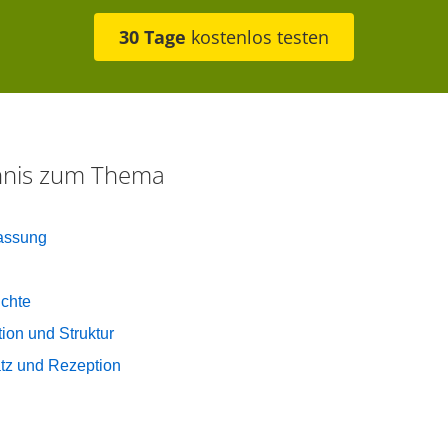
30 Tage
kostenlos testen
chnis zum Thema
assung
chte
ion und Struktur
atz und Rezeption