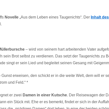
ffs
Novelle
„Aus dem Leben eines Taugenichts“. Der
Inhalt de
l.
Müllerbursche
– wird von seinem hart arbeitenden Vater aufgefor
h sein Brot selbst zu verdienen. Das setzt der Taugenichts zu B
eude singt er sein Lied und begleitet seinen Gesang mit Geigenm
e Gunst erweisen, den schickt er in die weite Welt, dem will er
trom und Feld.“ *
egnet er zwei
Damen in einer Kutsche
. Der Reisewagen der D
 ein Stück mit. Ehe er es bemerkt, findet er sich in der Auffa
dass die „gnädigen Damen“ dort leben. In eine der beiden schön