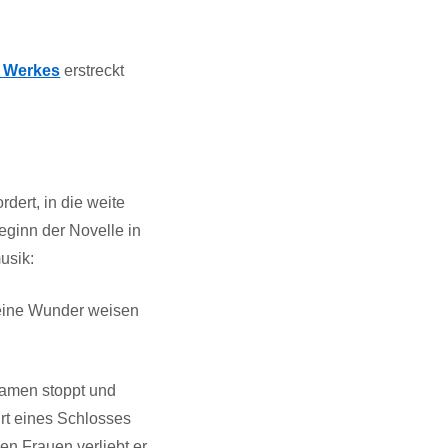
s Werkes
erstreckt
dert, in die weite
eginn der Novelle in
usik:
 seine Wunder weisen
amen stoppt und
hrt eines Schlosses
en Frauen verliebt er