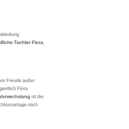
rskleidung
äfliche Tochter Flora
,
t vor Freude außer
gentlich Flora
Verwechslung
ist der
Schlossanlage nach