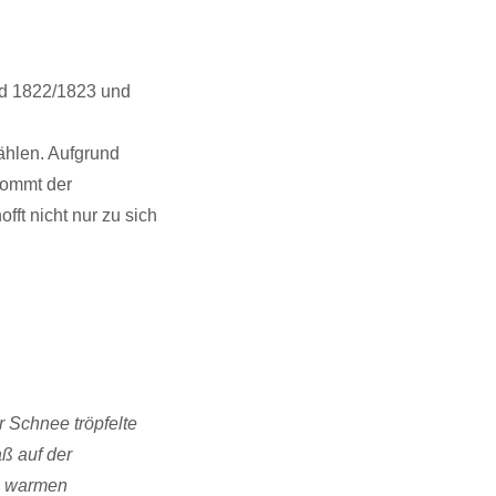
nd 1822/1823 und
ählen. Aufgrund
kommt der
fft nicht nur zu sich
r Schnee tröpfelte
ß auf der
em warmen