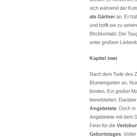
sich während der Kuts
als Gärtner
an. Er häl
und hofft sie zu sehe
Blickkontakt. Der Tau
unter großem Liebes
Kapitel zwei
Nach dem Tode des Zol
Blumengarten an. Nun
binden. Ein großer Ma
bereitstellen. Darüber
Angebetete
. Doch in
Angebetete mit dem Sc
Feier für die
Verlobu
Geburtstages
. Volle