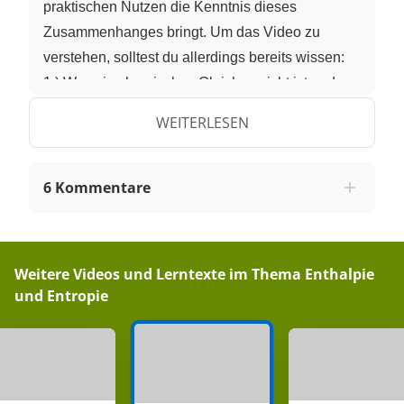
praktischen Nutzen die Kenntnis dieses
Zusammenhanges bringt. Um das Video zu
verstehen, solltest du allerdings bereits wissen:
1.) Was ein chemisches Gleichgewicht ist und
wie das Massenwirkungsgesetz lautet. Und 2.)
WEITERLESEN
Was die freie Reaktionsenthalpie ist.
Betrachten wir erst mal das chemische
6 Kommentare
Gleichgewicht. Sagen wir mal, wir haben eine
Reaktion, bei der die Stoffe A und B als Edukte zu
den Stoffe C und D als Produkte reagieren. Diese
Weitere Videos und Lerntexte im Thema
Enthalpie
Reaktion sei reversibel, also umkehrbar, was
und Entropie
durch den Doppelpfeil angedeutet wird. Gehen
wir nun von der Situation aus, dass wir am
Anfang nur A und B vorliegen haben, also 100%
Edukte. Nach einer bestimmten Zeit wird sich ein
Teil dieser Edukte in Produkte verwandelt haben,