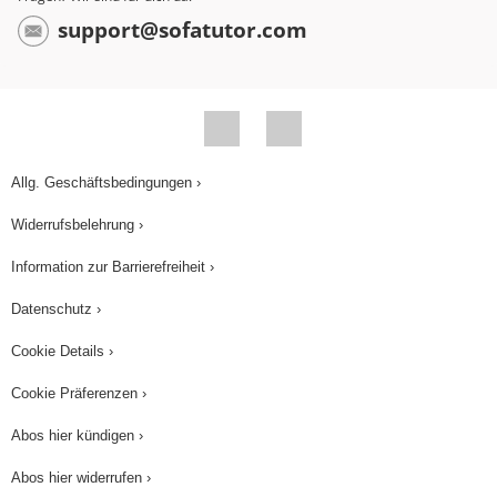
Gleichgewicht und die zur freien
support@sofatutor.com
Reaktionsenthalpie, können wir ein paar
Schlussfolgerungen ziehen. Zum Beispiel
können wir sagen: Bevor das
Reaktionsgleichgewicht erreicht wird, gilt
DeltaG<0. Denn sonst würde die Reaktion nicht
Allg. Geschäftsbedingungen ›
weiterlaufen. Nach Erreichen des
Widerrufsbelehrung ›
Gleichgewichtes, schreitet die Reaktion nicht
mehr weiter voran. Und deshalb muss gelten:
Information zur Barrierefreiheit ›
DeltaG>0. Die allerwichtigste Schlussfolgerung
Datenschutz ›
folgt auf dem Fuße: Im Gleichgewichtszustand
Cookie Details ›
selbst, gilt DeltaG=0.
Cookie Präferenzen ›
Man kann das auch anhand eines Diagramms
veranschaulichen. Sagen wir mal, wir haben eine
Abos hier kündigen ›
X-Achse in diesem Diagramm, die wir als
Abos hier widerrufen ›
"Reaktionsverlauf" bezeichnen. Die Y-Achse