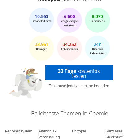
10.563
6.600
8.370
sofaheld-Level
vorgefertigte
Lernvideos
Vokabeln
38.961
34.252
24h
Übungen
Arbeitsblätter
Hilfe von
Lehrkräften
30 Tage
kostenlos
testen
Testphase jederzeit online beenden
Beliebteste Themen in Chemie
Periodensystem
Ammoniak
Entropie
Salzsäure
Verwendung
Steckbrief