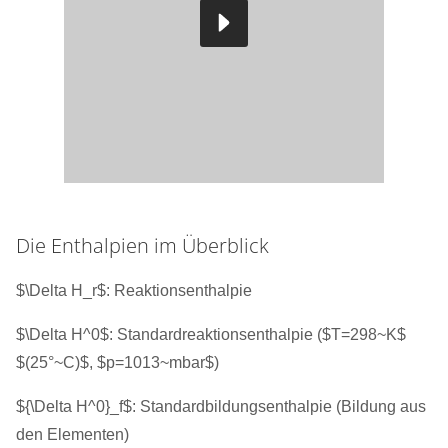
Die Enthalpien im Überblick
$\Delta H_r$: Reaktionsenthalpie
$\Delta H^0$: Standardreaktionsenthalpie ($T=298~K$
$(25°~C)$, $p=1013~mbar$)
${\Delta H^0}_f$: Standardbildungsenthalpie (Bildung aus
den Elementen)