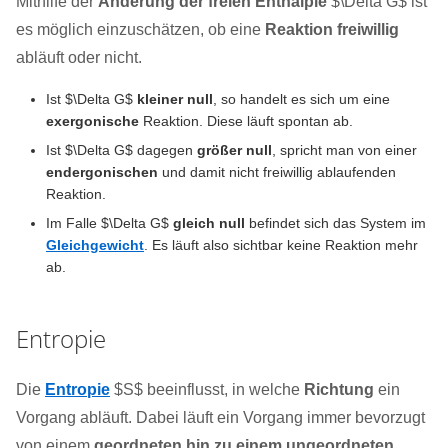
Mithilfe der
Änderung der freien Enthalpie
$\Delta G$ ist
es möglich einzuschätzen, ob eine
Reaktion freiwillig
abläuft oder nicht.
Ist $\Delta G$
kleiner null
, so handelt es sich um eine
exergonische
Reaktion. Diese läuft spontan ab.
Ist $\Delta G$ dagegen
größer null
, spricht man von einer
endergonischen
und damit nicht freiwillig ablaufenden
Reaktion.
Im Falle $\Delta G$
gleich null
befindet sich das System im
Gleichgewicht
. Es läuft also sichtbar keine Reaktion mehr
ab.
Entropie
Die
Entropie
$S$ beeinflusst, in welche
Richtung
ein
Vorgang abläuft. Dabei läuft ein Vorgang immer bevorzugt
von einem
geordneten hin zu einem ungeordneten