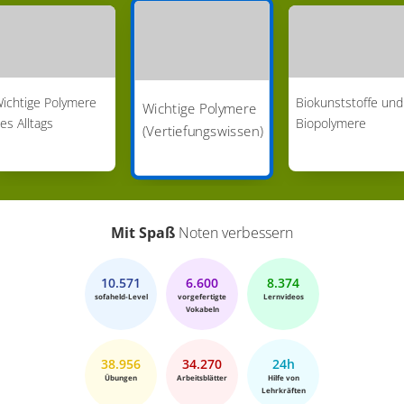
ichtige Polymere
Biokunststoffe und
Wichtige Polymere
es Alltags
Biopolymere
(Vertiefungswissen)
Mit Spaß
Noten verbessern
10.571
6.600
8.374
sofaheld-Level
vorgefertigte
Lernvideos
Vokabeln
38.956
34.270
24h
Übungen
Arbeitsblätter
Hilfe von
Lehrkräften