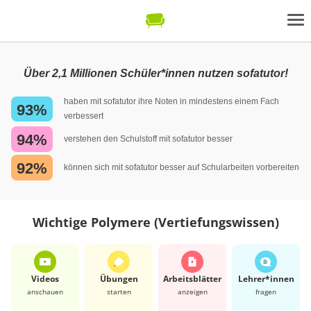
Über 2,1 Millionen Schüler*innen nutzen sofatutor!
haben mit sofatutor ihre Noten in mindestens einem Fach
93%
verbessert
94%
verstehen den Schulstoff mit sofatutor besser
92%
können sich mit sofatutor besser auf Schularbeiten vorbereiten
Wichtige Polymere (Vertiefungswissen)
Videos
Übungen
Arbeits­blätter
Lehrer*​innen
anschauen
starten
anzeigen
fragen