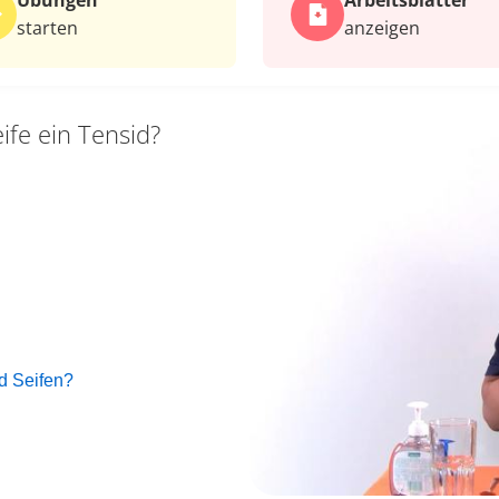
Übungen
Arbeits­blätter
starten
anzeigen
eife ein Tensid?
d Seifen?