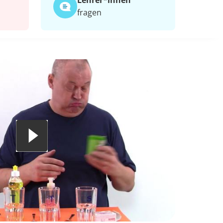
Lehrer*​innen
fragen