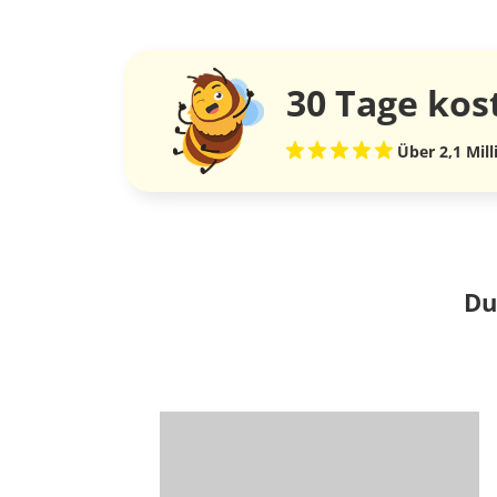
30 Tage
kos
Über 2,1 Mil
Du