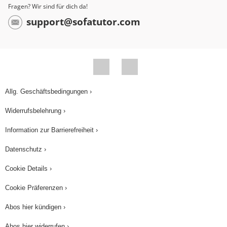
in Ruhe macht und sich das einmal überlegt. Ich
Fragen? Wir sind für dich da!
schreibe da nämlich einfach auf: Ca, das ist
support@sofatutor.com
dieses eine Ion, das Kalziumion, und hier habe
ich 2 mal NO3, also 2 Nitrationen, die schreibe
ich dann so NO3, und da ich 2 von der Sorte
habe und sie in einem Molekül fest verankert
sind, setze ich diese in Klammern und schreibe 2
Allg. Geschäftsbedingungen ›
mal auf, und schon bin ich fertig. So einfach ist
Widerrufsbelehrung ›
das. Kalziumhydroxid und Salpetersäure
Information zur Barrierefreiheit ›
reagieren zu Kalziumnitrat und Wasser. Ca(OH)2
+ 2HNO3 reagieren zu Ca(NO3)2 + 2H2O.
Datenschutz ›
Soweit so gut und jetzt kommen wir zu einem
Cookie Details ›
noch etwas komplizierteren Fall, der so aussieht:
Cookie Präferenzen ›
Wir nehmen die Base Aluminiumhydroxid,
Al(OH)3 und diese Base soll reagieren mit
Abos hier kündigen ›
Schwefelsäure, + Schwefelsäure, Schwefelsäure
Abos hier widerrufen ›