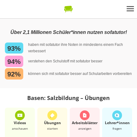
Über 2,1 Millionen Schüler*innen nutzen sofatutor!
haben mit sofatutor ihre Noten in mindestens einem Fach
93%
verbessert
94%
verstehen den Schulstoff mit sofatutor besser
92%
können sich mit sofatutor besser auf Schularbeiten vorbereiten
Basen: Salzbildung – Übungen
Videos
Übungen
Arbeits­blätter
Lehrer*​innen
anschauen
starten
anzeigen
fragen