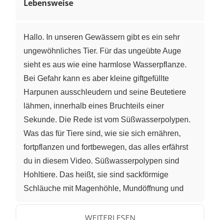
Lebensweise
Hallo. In unseren Gewässern gibt es ein sehr
ungewöhnliches Tier. Für das ungeübte Auge
sieht es aus wie eine harmlose Wasserpflanze.
Bei Gefahr kann es aber kleine giftgefüllte
Harpunen ausschleudern und seine Beutetiere
lähmen, innerhalb eines Bruchteils einer
Sekunde. Die Rede ist vom Süßwasserpolypen.
Was das für Tiere sind, wie sie sich ernähren,
fortpflanzen und fortbewegen, das alles erfährst
du in diesem Video. Süßwasserpolypen sind
Hohltiere. Das heißt, sie sind sackförmige
Schläuche mit Magenhöhle, Mundöffnung und
Fußscheibe. Ihre Körper umschließen Hohlräume
mit Magenfunktion. Eine Wirbelsäule haben sie
WEITERLESEN