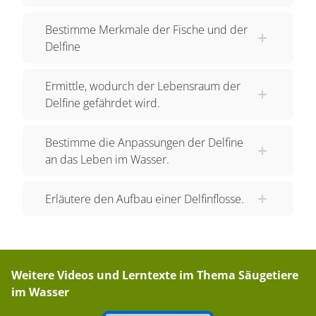
Stundenkilometer erreichen Delfine mithilfe ihrer
Bestimme Merkmale der Fische und der
Schwanzflosse, der Fluke. Diese wird von einem
Delfine
kräftigen Muskel angetrieben, der sich vom Kopf
bis zum Schwanz erstreckt. Die Finne stabilisiert
Ermittle, wodurch der Lebensraum der
beim Schwimmen. Auch der stromlinienförmige
Delfine gefährdet wird.
Körper und die kleinen Öltröpfchen in der Haut
ohne Fell machen sie schneller. Sie verringern
Bestimme die Anpassungen der Delfine
den Wasserwiderstand. Die Knochen enthalten
an das Leben im Wasser.
ebenfalls Öl und sind dadurch leichter. Da es im
offenen Meer sehr kalt ist, haben Delfine eine
Erläutere den Aufbau einer Delfinflosse.
dicke Speckschicht. Wie Fledermäuse nutzen Sie
ein Echolotsystem. Sie stoßen Ultraschallschreie
aus. Treffen diese auf Hindernisse oder
Beutetiere, kommt ein Echo zurück. Bein
Weitere Videos und Lerntexte im Thema
Säugetiere
Verhalten fällt auf, wie sozial und intelligent
im Wasser
Delfine sind. In sogenannten Schulen, großen