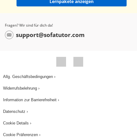
Lernpakete anzeigen
gefährdet, da sie in großen Schulen
zusammenkommen und Fischschwärme jagen,
verfangen sich oft in den Fangnetzen großer
Fragen? Wir sind für dich da!
Fischerboote. Auch werden sie gejagt, weil sie
support@sofatutor.com
den Fischern Konkurrenz machen. Genauso
traurig ist das Leben vieler Delfine in Zoos und
sogenannten Delfinarien. Für die Unterhaltung
der Zuschauer fristen sie ein trostloses Leben in
viel zu kleinen Becken. Sie können ihr vielfältiges
Allg. Geschäftsbedingungen ›
Jagd- und Sozialverhalten kaum ausleben.
Widerrufsbelehrung ›
Fassen wir nochmal zusammen: Delfine sind
Säugetiere und gehören zu den Zahnwalen. Sie
Information zur Barrierefreiheit ›
atmen mit Lungen. Ihre Vordergliedmaßen sind
Datenschutz ›
Flossen, sogenannte Flipper. Die
Cookie Details ›
Hintergliedmaßen sind zurückgebildet. Die Fluke
sorgt für Antrieb beim Schwimmen und springen.
Cookie Präferenzen ›