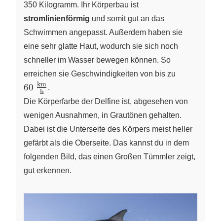
350 Kilogramm. Ihr Körperbau ist
stromlinienförmig
und somit gut an das
Schwimmen angepasst. Außerdem haben sie
eine sehr glatte Haut, wodurch sie sich noch
schneller im Wasser bewegen können. So
\pu{60
erreichen sie Geschwindigkeiten von bis zu
\frac{km}
km
60
.
h
{h}}
Die Körperfarbe der Delfine ist, abgesehen von
wenigen Ausnahmen, in Grautönen gehalten.
Dabei ist die Unterseite des Körpers meist heller
gefärbt als die Oberseite. Das kannst du in dem
folgenden Bild, das einen Großen Tümmler zeigt,
gut erkennen.