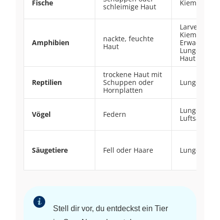
Fische
Kiemen
schleimige Haut
Larven:
Kiemen
nackte, feuchte
Amphibien
Erwachsene
Haut
Lungen und
Haut
trockene Haut mit
Reptilien
Schuppen oder
Lungen
Hornplatten
Lungen mit
Vögel
Federn
Luftsäcken
Säugetiere
Fell oder Haare
Lungen
Stell dir vor, du entdeckst ein Tier