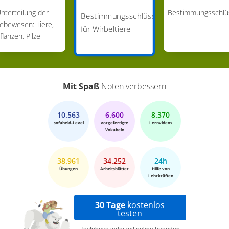
nterteilung der
Bestimmungsschlü
Bestimmungsschlüssel
ebewesen: Tiere,
für Wirbeltiere
flanzen, Pilze
Mit Spaß
Noten verbessern
10.563
6.600
8.370
sofaheld-Level
vorgefertigte
Lernvideos
Vokabeln
38.961
34.252
24h
Übungen
Arbeitsblätter
Hilfe von
Lehrkräften
30 Tage
kostenlos
testen