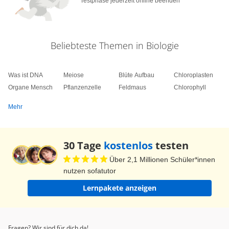
Testphase jederzeit online beenden
Beliebteste Themen in Biologie
Was ist DNA
Meiose
Blüte Aufbau
Chloroplasten
Organe Mensch
Pflanzenzelle
Feldmaus
Chlorophyll
Mehr
30 Tage
kostenlos
testen
Über 2,1 Millionen Schüler*innen
nutzen sofatutor
Lernpakete anzeigen
Fragen? Wir sind für dich da!