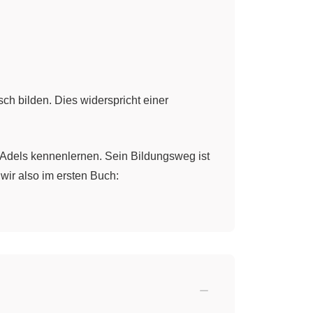
ch bilden. Dies widerspricht einer
 Adels kennenlernen. Sein Bildungsweg ist
wir also im ersten Buch:
em
bürgerlichen Haus
. Sein Vater möchte,
n einer Beziehung mit der
Schauspielerin
elm das erkennt, begibt er sich auf