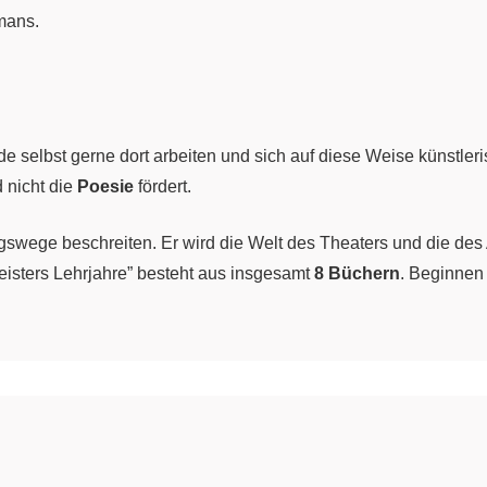
mans.
 selbst gerne dort arbeiten und sich auf diese Weise künstleris
 nicht die
Poesie
fördert.
swege beschreiten. Er wird die Welt des Theaters und die des
eisters Lehrjahre” besteht aus insgesamt
8 Büchern
. Beginnen 
einer Ausgangsposition kennen. Wilhelm Meister kommt aus ein
lhelm jedoch fühlt sich zu sehr zum Theater hingezogen. Er ist i
h lässt sich von einem reichen Geschäftsmann aushalten. Als Wilh