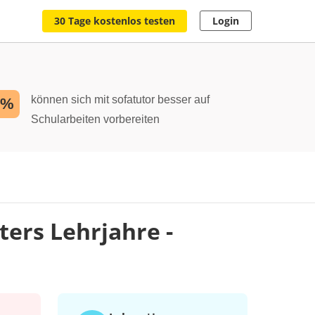
30 Tage kostenlos testen
Login
können sich mit sofatutor besser auf
2%
Schularbeiten vorbereiten
ers Lehrjahre -