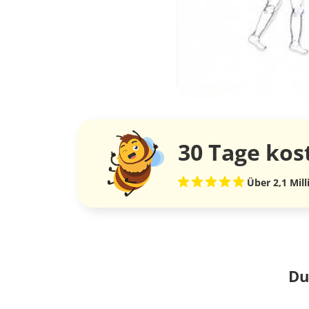
30 Tage
kos
Über 2,1 Mil
Du