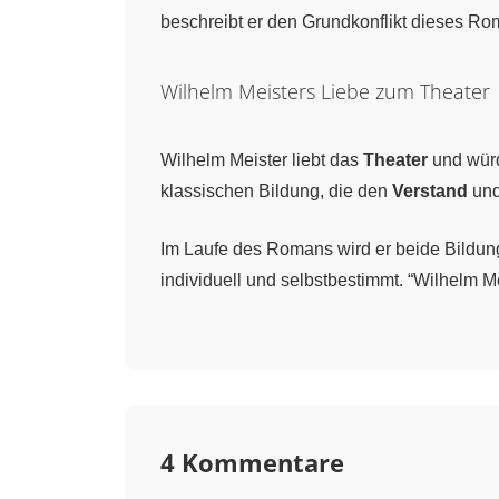
beschreibt er den Grundkonflikt dieses Ro
Wilhelm Meisters Liebe zum Theater
Wilhelm Meister liebt das
Theater
und würde
klassischen Bildung, die den
Verstand
und
Im Laufe des Romans wird er beide Bildung
individuell und selbstbestimmt. “Wilhelm M
Das erste Buch des Romans
Zu Beginn lernen wir die Hauptfigur in s
dass er
Kaufmann
wird, wie er selbst. Wi
4 Kommentare
Mariane
, die er sehr liebt. Mariane jedoc