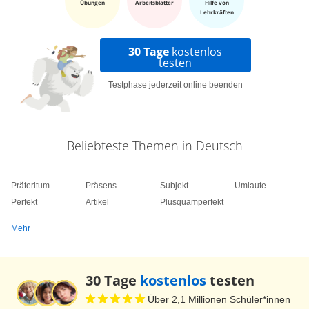
Übungen
Arbeitsblätter
Hilfe von
Lehrkräften
30 Tage
kostenlos
testen
Testphase jederzeit online beenden
Beliebteste Themen in Deutsch
Präteritum
Präsens
Subjekt
Umlaute
Perfekt
Artikel
Plusquamperfekt
Mehr
30 Tage
kostenlos
testen
Über 2,1 Millionen Schüler*innen