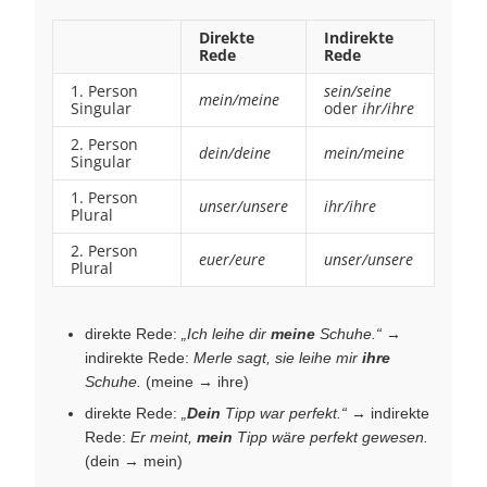
Direkte
Indirekte
Rede
Rede
1. Person
sein/seine
mein/meine
Singular
oder
ihr/ihre
2. Person
dein/deine
mein/meine
Singular
1. Person
unser/unsere
ihr/ihre
Plural
2. Person
euer/eure
unser/unsere
Plural
direkte Rede:
„Ich leihe dir
meine
Schuhe.“
→
indirekte Rede:
Merle sagt, sie leihe mir
ihre
Schuhe.
(meine → ihre)
direkte Rede:
„
Dein
Tipp war perfekt.“
→ indirekte
Rede:
Er meint,
mein
Tipp wäre perfekt gewesen.
(dein → mein)