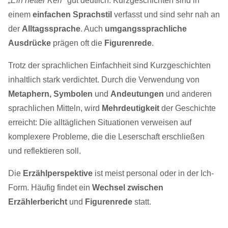
„Ein netter Kerl"
gut deutlich. Kurzgeschichten sind in
einem
einfachen Sprachstil
verfasst und sind sehr nah an
der
Alltagssprache
. Auch
umgangssprachliche
Ausdrücke
prägen oft die
Figurenrede
.
Trotz der sprachlichen Einfachheit sind Kurzgeschichten
inhaltlich stark verdichtet. Durch die Verwendung von
Metaphern, Symbolen
und
Andeutungen
und anderen
sprachlichen Mitteln, wird
Mehrdeutigkeit
der Geschichte
erreicht: Die alltäglichen Situationen verweisen auf
komplexere Probleme, die die Leserschaft erschließen
und reflektieren soll.
Die
Erzählperspektive
ist meist personal oder in der Ich-
Form. Häufig findet ein
Wechsel zwischen
Erzählerbericht
und
Figurenrede
statt.