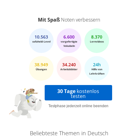
Mit Spaß
Noten verbessern
10.563
6.600
8.370
sofaheld-Level
vorgefertigte
Lernvideos
Vokabeln
38.949
34.240
24h
Übungen
Arbeitsblätter
Hilfe von
Lehrkräften
30 Tage
kostenlos
testen
Testphase jederzeit online beenden
Beliebteste Themen in Deutsch