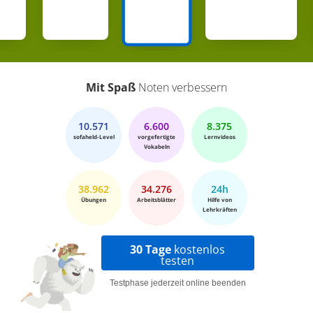
Mit Spaß
Noten verbessern
10.571
6.600
8.375
sofaheld-Level
vorgefertigte
Lernvideos
Vokabeln
38.962
34.276
24h
Übungen
Arbeitsblätter
Hilfe von
Lehrkräften
30 Tage
kostenlos
testen
Testphase jederzeit online beenden